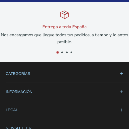
Entrega a toda España
Nos encargamos que llegue todos tus pedidos, a tiempo y lo antes
posible.
CATEGORÍAS
Hogar & Cocina
INFORMACIÓN
Básculas
Termoterapia
Búsqueda
LEGAL
Medical
Conócenos
Cuidado personal
Formulario Atención al Cliente
Condiciones Generales
NEWSLETTER