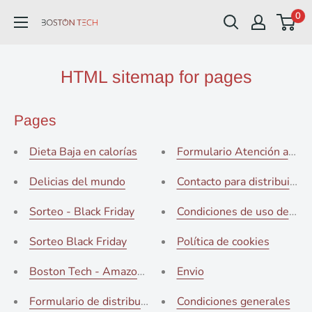
Ir
0
Boston
directamente
Tech
al
contenido
HTML sitemap for pages
Pages
Dieta Baja en calorías
Formulario Atención al Cli
Delicias del mundo
Contacto para distribuidor
Sorteo - Black Friday
Condiciones de uso de la 
Sorteo Black Friday
Política de cookies
Boston Tech - Amazon Choice
Envio
Formulario de distribucion
Condiciones generales