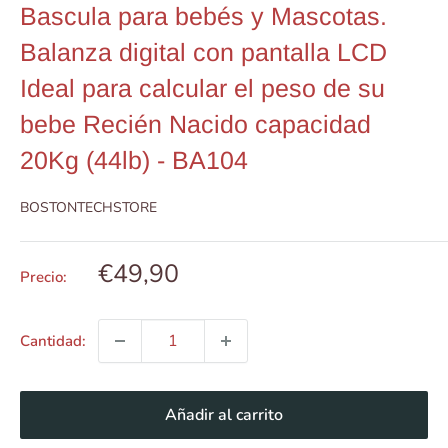
Bascula para bebés y Mascotas.
Balanza digital con pantalla LCD
Ideal para calcular el peso de su
bebe Recién Nacido capacidad
20Kg (44lb) - BA104
BOSTONTECHSTORE
Precio
€49,90
Precio:
de
venta
Cantidad:
Añadir al carrito