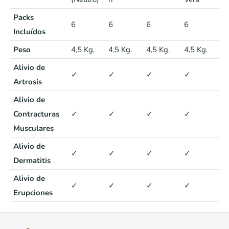
Packs
6
6
6
6
Incluídos
Peso
4,5 Kg.
4,5 Kg.
4,5 Kg.
4,5 Kg.
Alivio de
✓
✓
✓
✓
Artrosis
Alivio de
Contracturas
✓
✓
✓
✓
Musculares
Alivio de
✓
✓
✓
✓
Dermatitis
Alivio de
✓
✓
✓
✓
Erupciones