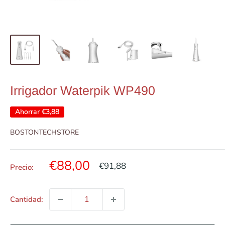
Irrigador Waterpik WP490
Ahorrar
€3,88
BOSTONTECHSTORE
Precio
€88,00
Precio
€91,88
Precio:
habitual
de
venta
Cantidad: