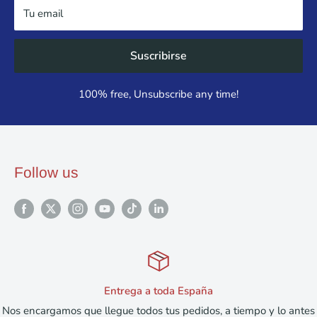
Tu email
Suscribirse
100% free, Unsubscribe any time!
Follow us
a España
Devoluci
 pedidos, a tiempo y lo antes
Devoluciones y respuesta