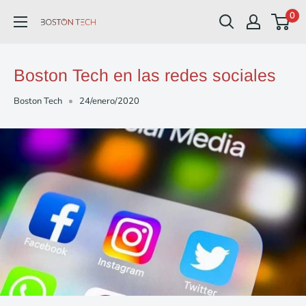
Ir
0
Boston
directamente
Tech
al
contenido
Boston Tech en las redes sociales
Boston Tech
24/enero/2020